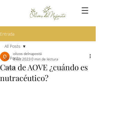
Entrada
All Posts
olivos delnapostá
All Posts
8 oct 2023
0 min de lectura
Cata de AOVE ¿cuándo es
Salud
nutracéutico?