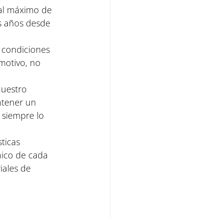
 al máximo de 
s años desde 
 condiciones 
 motivo, no 
uestro 
ntener un 
 siempre lo 
ticas 
nico de cada 
iales de 