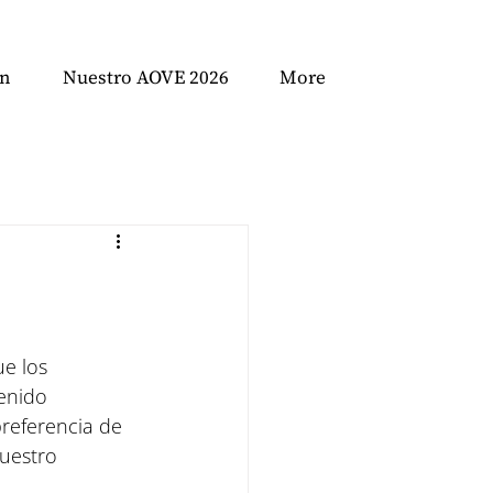
ón
Nuestro AOVE 2026
More
e los 
enido 
preferencia de 
uestro 