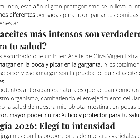
undo, este año el gran protagonismo se lo lleva la int
nes diferentes
 pensadas para acompañar tus comidas y
enestar.
 aceites más intensos son verdader
ra tu salud?
escuchado que un buen Aceite de Oliva Virgen Extra (
argar en la boca y picar en la garganta
. ¡Y es totalmen
se picor y ese amargor son la prueba de que el aceite e
es
.
 potentes antioxidantes naturales que actúan como un 
stro organismo, combatiendo el envejecimiento celular
o la salud de nuestra microbiota intestinal. En pocas p
or, mayor poder nutracéutico y protector para tu sal
gía 2026: Elegí tu intensidad
jugamos con las proporciones de nuestros varietales p