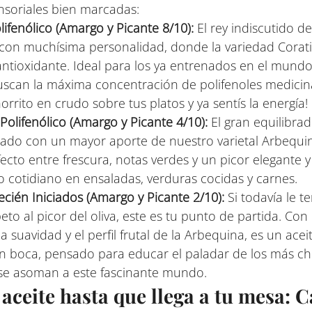
ensoriales bien marcadas:
ifenólico (Amargo y Picante 8/10):
 El rey indiscutido de
 con muchísima personalidad, donde la variedad Corati
ntioxidante. Ideal para los ya entrenados en el mundo 
scan la máxima concentración de polifenoles medicina
horrito en crudo sobre tus platos y ya sentís la energía!
olifenólico (Amargo y Picante 4/10):
 El gran equilibrad
ado con un mayor aporte de nuestro varietal Arbequin
ecto entre frescura, notas verdes y un picor elegante 
so cotidiano en ensaladas, verduras cocidas y carnes.
cién Iniciados (Amargo y Picante 2/10):
 Si todavía le t
to al picor del oliva, este es tu punto de partida. Con 
 suavidad y el perfil frutal de la Arbequina, es un ace
 boca, pensado para educar el paladar de los más ch
 se asoman a este fascinante mundo.
aceite hasta que llega a tu mesa: 