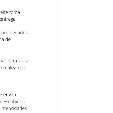
ceite toma 
entrega 
y propiedades 
na de 
har para visitar 
e realizamos 
e envio)
! Escribinos 
 intensidades 