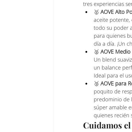
tres experiencias s
🥇 
AOVE Alto Pol
aceite potente,
todo su poder a
para quienes bu
día a día. ¡Un c
🥈 
AOVE Medio P
Un blend suaviz
un balance perf
Ideal para el u
🥉 
AOVE para Re
poquito de respe
predominio de la
súper amable en
quienes recién
Cuidamos el 