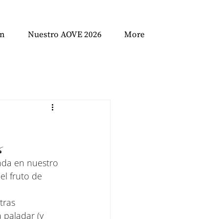
ón
Nuestro AOVE 2026
More

nda en nuestro 
l fruto de 
tras 
paladar (y 