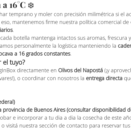
 a 16°C
 ❄️
har temprano y moler con precisión milimétrica si el a
or eso, mantenemos firme nuestra política comercial de 
iarios
.
 cada botella mantenga intactos sus aromas, frescura 
lamos personalmente la logística manteniendo la 
cade
ocava a 16 grados constantes
.
 el tuyo?
agInBox directamente en 
Olivos del Napostá
 (¡y aprovec
ivares!), o coordinar con nosotros la 
entrega directa
 qu
ederal)
a provincia de Buenos Aires (consultar disponibilidad d
obar e incorporar a tu dia a dia la cosecha de este año
o visitá nuestra sección de contacto para reservar tus