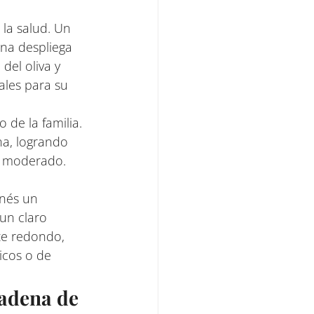
 la salud. Un 
na despliega 
del oliva y 
les para su 
o de la familia. 
a, logrando 
y moderado. 
enés un 
un claro 
ite redondo, 
icos o de 
Cadena de 